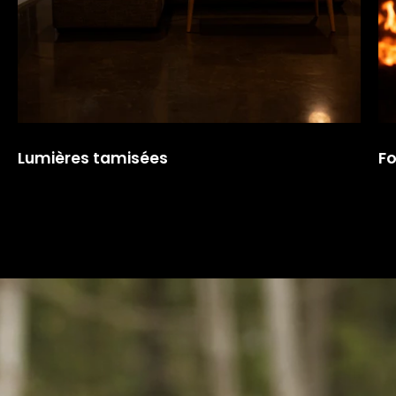
Lumières tamisées
Fo
video