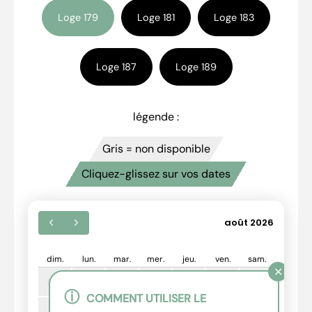
Loge 179
Loge 181
Loge 183
Loge 187
Loge 189
légende :
Gris = non disponible
Cliquez-glissez sur vos dates
août 2026
dim.
lun.
mar.
mer.
jeu.
ven.
sam.
✕
26
27
28
29
30
31
1
ⓘ
COMMENT UTILISER LE
2
3
4
5
6
7
8