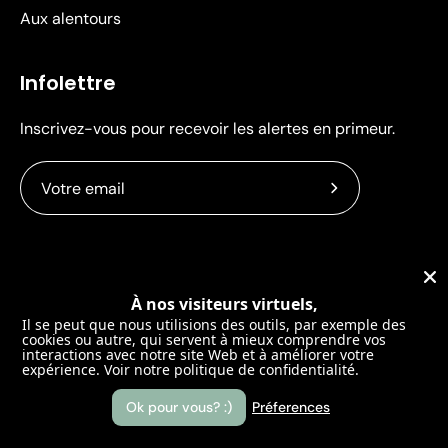
Aux alentours
Infolettre
Inscrivez-vous pour recevoir les alertes en primeur.
Abonnez-
vous
à
Langue
notre
français
newsletter
À nos visiteurs virtuels,
Il se peut que nous utilisions des outils, par exemple des
cookies ou autre, qui servent à mieux comprendre vos
interactions avec notre site Web et à améliorer votre
expérience.
Voir notre politique de confidentialité.
© 2026,
Les Løges — Chalet thermal en forêt
.
Des questions? Écrivez-
Ok pour vous? :)
Préferences
nous!
Trouver les loges sur la carte
La philosophie derrière les Loges