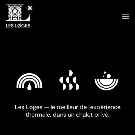
Aller
au
contenu
Ouvr
le
men
de
navi
Les Løges — le meilleur de l'expérience
thermale, dans un chalet privé.